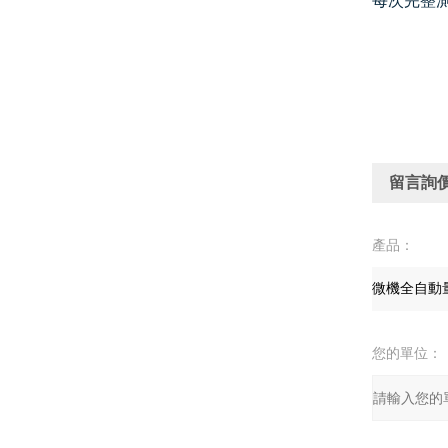
每次完整
留言詢
產品：
您的單位：