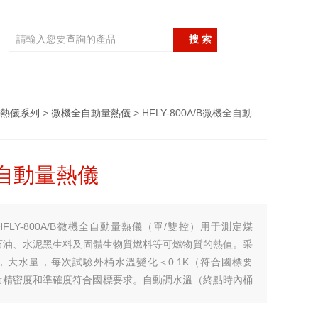
熱儀系列
>
微機全自動量熱儀
> HFLY-800A/B微機全自動量熱儀
自動量熱儀
HFLY-800A/B微機全自動量熱儀（單/雙控）用于測定煤
、石油、水泥黑生料及固體生物質燃料等可燃物質的熱值。采
，大水量，每次試驗外桶水溫變化＜0.1K（符合國標要
精密度和準確度符合國標要求。自動調水溫（終點時內桶
1K左右，符合國標8.24要求）、定水量、自動檢測總水
過程自動完成，測試效率高。