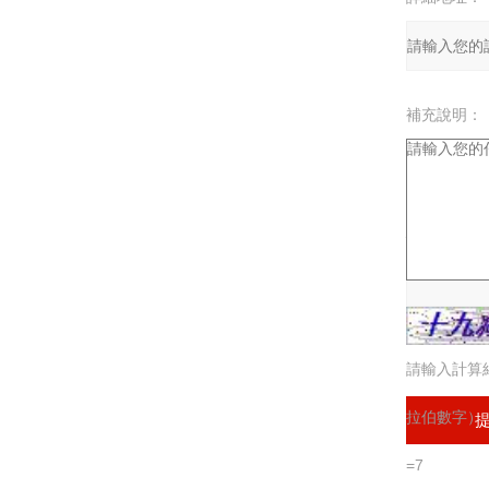
補充說明：
驗證碼：
請輸入計算
拉伯數字）
=7