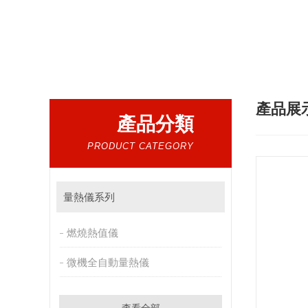
熱門搜索：
煤質儀器，實驗室儀器
產品展
產品分類
PRODUCT CATEGORY
量熱儀系列
燃燒熱值儀
微機全自動量熱儀