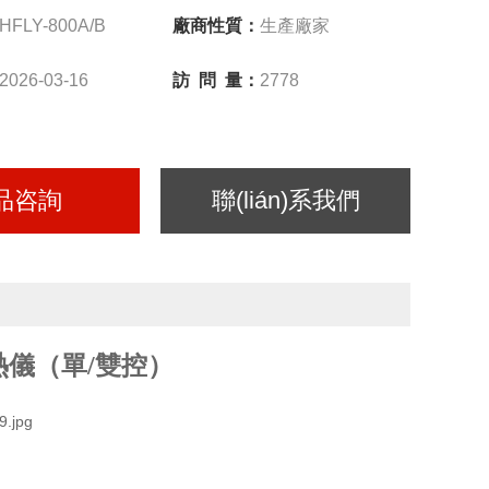
HFLY-800A/B
廠商性質：
生產廠家
2026-03-16
訪 問 量：
2778
品咨詢
聯(lián)系我們
熱儀
（單/雙控）